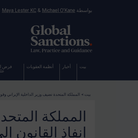
بواسطة
Michael O’Kane
&
Maya Lester KC
بيت
أخبار
أنظمة العقوبات
فرض ال
على
بيت
>
المملكة المتحدة تضيف وزير الداخلية الإيراني وقو
المملكة المتحدة
إنفاذ القانون إ