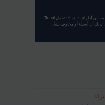
لا يمكن للعقوبات العالمية أن تضمن دقة أو موثوقية أو دقة توقيت الترجمات التي قد تكون مؤتمتة أو مقدمة من أطراف ثالثة. لا تتحمل Global
كان لديك أي أسئلة أو مخاوف بشأن
تراك