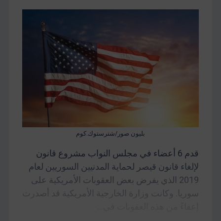
بليون صور/شترستوك.كوم
قدم 6 أعضاء في مجلس النواب مشروع قانون
لإلغاء قانون قيصر لحماية المدنيين السوريين لعام
2019 الذي يفرض بعض العقوبات الأمريكية على
سوريا. وكانت وزارة الخارجية الأمريكية قد أصدرت
إعفاءً من هذه العقوبات في...