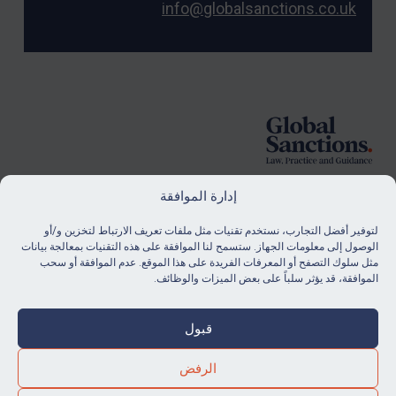
info@globalsanctions.co.uk
Foote
إدارة الموافقة
لتوفير أفضل التجارب، نستخدم تقنيات مثل ملفات تعريف الارتباط لتخزين و/أو
الاشتراك
الوصول إلى معلومات الجهاز. ستسمح لنا الموافقة على هذه التقنيات بمعالجة بيانات
مثل سلوك التصفح أو المعرفات الفريدة على هذا الموقع. عدم الموافقة أو سحب
ابق على اطلاع دائم بآخر أخبارنا ومواردنا.
الموافقة، قد يؤثر سلباً على بعض الميزات والوظائف.
شراء اشتراك
قبول
الرفض