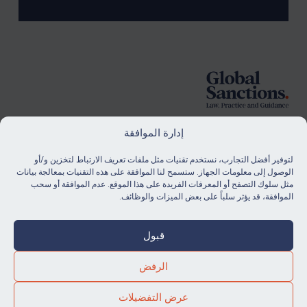
Foote
إدارة الموافقة
لتوفير أفضل التجارب، نستخدم تقنيات مثل ملفات تعريف الارتباط لتخزين و/أو
الاشتراك
الوصول إلى معلومات الجهاز. ستسمح لنا الموافقة على هذه التقنيات بمعالجة بيانات
مثل سلوك التصفح أو المعرفات الفريدة على هذا الموقع. عدم الموافقة أو سحب
ابق على اطلاع دائم بآخر أخبارنا ومواردنا.
الموافقة، قد يؤثر سلباً على بعض الميزات والوظائف.
شراء اشتراك
قبول
الرفض
© Global Sanctions 2026. All rights reserved.
عرض التفضيلات
.
Website by
Square Eye Ltd