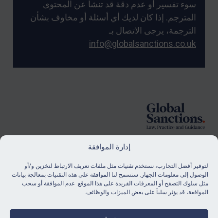
سوء تفسير أو عدم دقة قد تنشأ عن المحتوى
المترجم. إذا كان لديك أي أسئلة أو مخاوف بشأن
الترجمة، يرجى الاتصال بـ
info@globalsanctions.co.uk
Foote
إدارة الموافقة
لتوفير أفضل التجارب، نستخدم تقنيات مثل ملفات تعريف الارتباط لتخزين و/أو
الاشتراك
الوصول إلى معلومات الجهاز. ستسمح لنا الموافقة على هذه التقنيات بمعالجة بيانات
مثل سلوك التصفح أو المعرفات الفريدة على هذا الموقع. عدم الموافقة أو سحب
ابق على اطلاع دائم بآخر أخبارنا ومواردنا.
الموافقة، قد يؤثر سلباً على بعض الميزات والوظائف.
شراء اشتراك