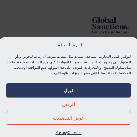
Foote
إدارة الموافقة
لتوفير أفضل التجارب، نستخدم تقنيات مثل ملفات تعريف الارتباط لتخزين و/أو
الاشتراك
الوصول إلى معلومات الجهاز. ستسمح لنا الموافقة على هذه التقنيات بمعالجة بيانات
مثل سلوك التصفح أو المعرفات الفريدة على هذا الموقع. عدم الموافقة أو سحب
ابق على اطلاع دائم بآخر أخبارنا ومواردنا.
الموافقة، قد يؤثر سلباً على بعض الميزات والوظائف.
شراء اشتراك
قبول
الرفض
© Global Sanctions 2026. All rights reserved.
عرض التفضيلات
.
Website by
Square Eye Ltd
Privacy
Cookies