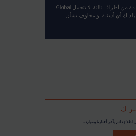
لا يمكن للعقوبات العالمية أن تضمن دقة أو موثوقية أو دقة توقيت الترجمات التي قد تكون مؤتمتة أو مقدمة من أطراف ثالثة. لا تتحمل Global
كان لديك أي أسئلة أو مخاوف بشأن
تراك
اطلاع دائم بآخر أخبارنا ومواردنا.