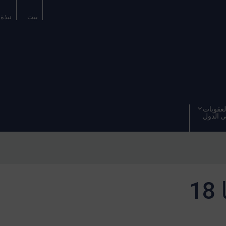
بيت
نبذة 
عقوبات
 الدول
1