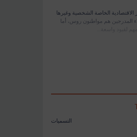
قائمة "التدابير الاقتصادية الخاصة الشخصية وغيرها
يدية (العقوبات)" الأوكرانية. 4 من هؤلاء المدرجين هم مواطنون روس، أما
التسميات