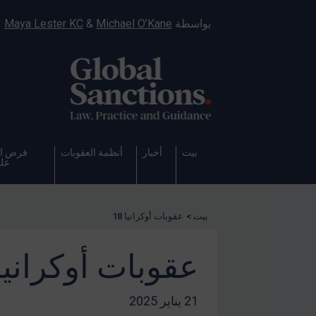
بواسطة
Michael O’Kane
&
Maya Lester KC
بيت
أخبار
أنظمة العقوبات
فرض ال
على
بيت
>
عقوبات أوكرانيا 18
عقوبات أوكرانيا 8
21 يناير 2025