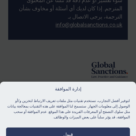
سوء تفسير أو عدم دقة قد تنشأ عن المحتوى
المترجم. إذا كان لديك أي أسئلة أو مخاوف بشأن
الترجمة، يرجى الاتصال بـ
info@globalsanctions.co.uk
Foote
إدارة الموافقة
لتوفير أفضل التجارب، نستخدم تقنيات مثل ملفات تعريف الارتباط لتخزين و/أو
الاشتراك
الوصول إلى معلومات الجهاز. ستسمح لنا الموافقة على هذه التقنيات بمعالجة بيانات
مثل سلوك التصفح أو المعرفات الفريدة على هذا الموقع. عدم الموافقة أو سحب
ابق على اطلاع دائم بآخر أخبارنا ومواردنا.
الموافقة، قد يؤثر سلباً على بعض الميزات والوظائف.
شراء اشتراك
قبول