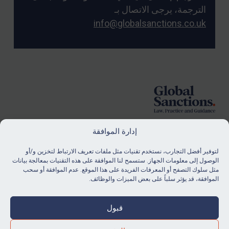
الترجمة، يرجى الاتصال بـ
info@globalsanctions.co.uk
Foote
إدارة الموافقة
لتوفير أفضل التجارب، نستخدم تقنيات مثل ملفات تعريف الارتباط لتخزين و/أو
الاشتراك
الوصول إلى معلومات الجهاز. ستسمح لنا الموافقة على هذه التقنيات بمعالجة بيانات
مثل سلوك التصفح أو المعرفات الفريدة على هذا الموقع. عدم الموافقة أو سحب
ابق على اطلاع دائم بآخر أخبارنا ومواردنا.
الموافقة، قد يؤثر سلباً على بعض الميزات والوظائف.
شراء اشتراك
قبول