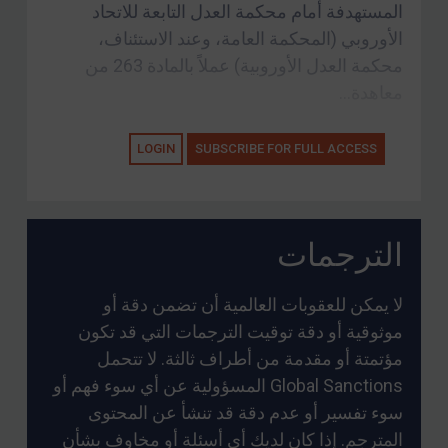
المستهدفة أمام محكمة العدل التابعة للاتحاد
الأوروبي (المحكمة العامة، وعند الاستئناف،
محكمة العدل الأوروبية) عملاً بالمادة 263 من
معاهدة...
LOGIN
SUBSCRIBE FOR FULL ACCESS
الترجمات
لا يمكن للعقوبات العالمية أن تضمن دقة أو
موثوقية أو دقة توقيت الترجمات التي قد تكون
مؤتمتة أو مقدمة من أطراف ثالثة. لا تتحمل
Global Sanctions المسؤولية عن أي سوء فهم أو
سوء تفسير أو عدم دقة قد تنشأ عن المحتوى
المترجم. إذا كان لديك أي أسئلة أو مخاوف بشأن