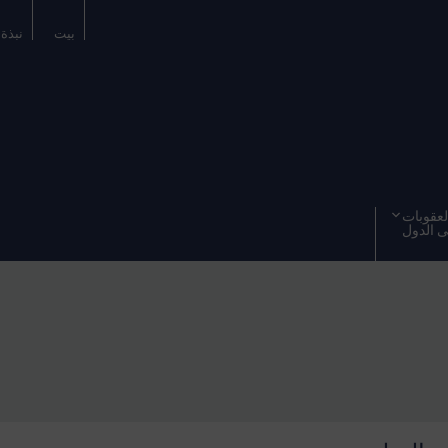
بيت
نبذة 
عقوبات
 الدول