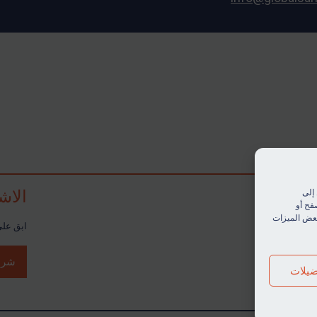
الاش
إلى
فح أو
 بعض الميزات
ابق على 
شرا
يلات