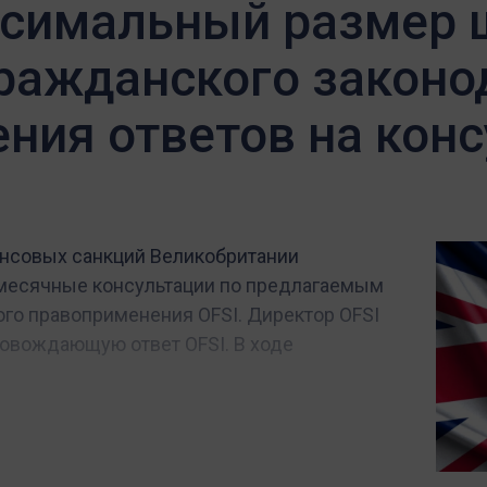
симальный размер 
ражданского законо
ения ответов на кон
нсовых санкций Великобритании
хмесячные консультации по предлагаемым
го правоприменения OFSI. Директор OFSI
ровождающую ответ OFSI. В ходе