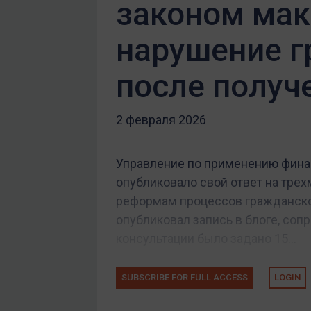
законом мак
нарушение г
после получ
2 февраля 2026
Управление по применению фина
опубликовало свой ответ на тре
реформам процессов гражданско
опубликовал запись в блоге, соп
консультации было задано 15...
SUBSCRIBE FOR FULL ACCESS
LOGIN