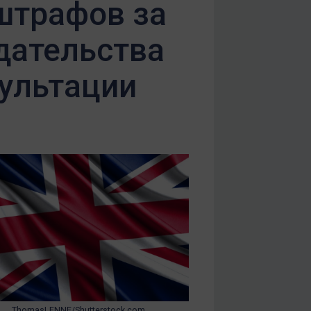
штрафов за
дательства
сультации
ThomasLENNE/Shutterstock.com