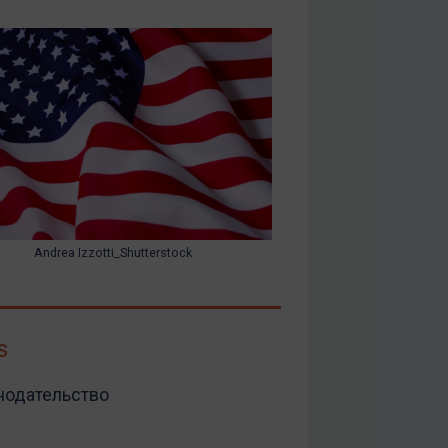
Andrea Izzotti_Shutterstock
s
нодательство