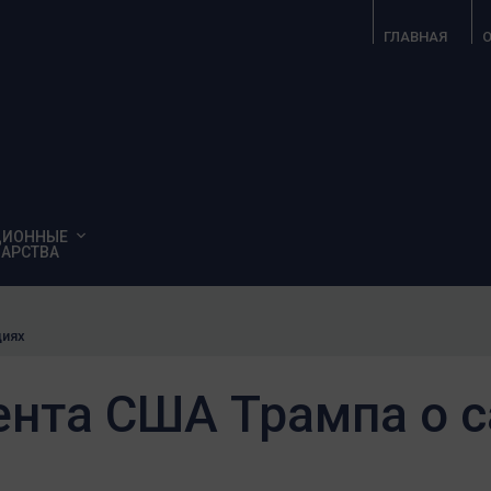
ГЛАВНАЯ
О
ЦИОННЫЕ
АРСТВА
циях
ента США Трампа о 