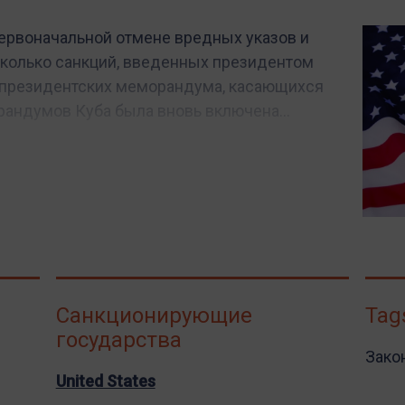
первоначальной отмене вредных указов и
сколько санкций, введенных президентом
2 президентских меморандума, касающихся
рандумов Куба была вновь включена...
Санкционирующие
Tag
государства
Зако
United States