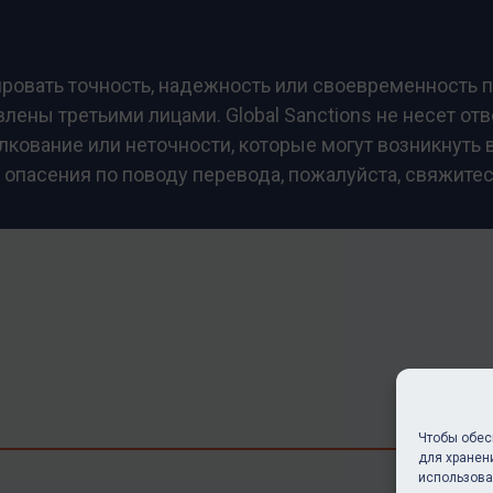
тировать точность, надежность или своевременность 
ены третьими лицами. Global Sanctions не несет от
кование или неточности, которые могут возникнуть в
 опасения по поводу перевода, пожалуйста, свяжите
Чтобы обес
для хранен
По
использова