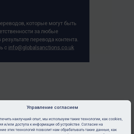
переводов, которые могут быть
ветственности за любые
 результате перевода контента.
сь с
info@globalsanctions.co.uk
Управление согласием
печить наилучший опыт, мы используем такие технологии, как cookies,
ия и/или доступа к информации об устройстве. Согласие на
дписка
ние этих технологий позволит нам обрабатывать такие данные, как