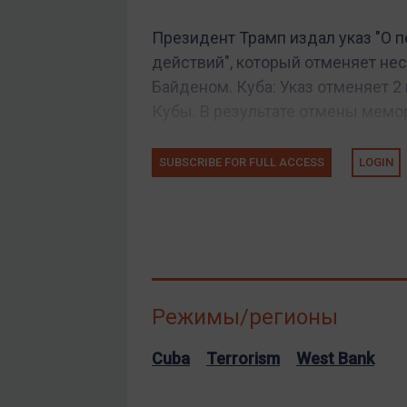
Президент Трамп издал указ "О 
действий", который отменяет не
Байденом. Куба: Указ отменяет 
Кубы. В результате отмены мемо
SUBSCRIBE FOR FULL ACCESS
LOGIN
Режимы/регионы
Cuba
Terrorism
West Bank