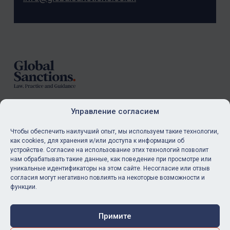
Footer
Управление согласием
Подписка
Чтобы обеспечить наилучший опыт, мы используем такие технологии,
как cookies, для хранения и/или доступа к информации об
устройстве. Согласие на использование этих технологий позволит
Будьте в курсе наших последних новостей и ресурсов.
нам обрабатывать такие данные, как поведение при просмотре или
уникальные идентификаторы на этом сайте. Несогласие или отзыв
согласия могут негативно повлиять на некоторые возможности и
КУПИТЬ ПОДПИСКУ
функции.
Примите