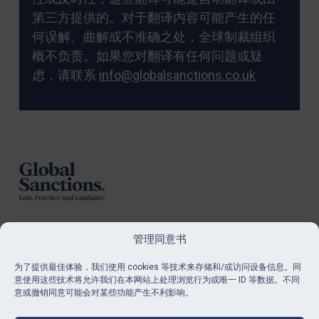
第三方提供的。对于翻译内容可能产生的任
何误解、曲解或不准确之处，全球制裁组织
概不负责。如果您对翻译有任何问题或疑
虑，请联系
info@globalsanctions.co.uk
Footer
管理同意书
订阅
为了提供最佳体验，我们使用 cookies 等技术来存储和/或访问设备信息。同
意使用这些技术将允许我们在本网站上处理浏览行为或唯一 ID 等数据。不同
了解我们的最新消息和资源。
意或撤销同意可能会对某些功能产生不利影响。