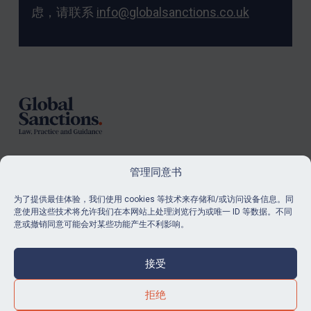
虑，请联系
info@globalsanctions.co.uk
Footer
管理同意书
订阅
为了提供最佳体验，我们使用 cookies 等技术来存储和/或访问设备信息。同
意使用这些技术将允许我们在本网站上处理浏览行为或唯一 ID 等数据。不同
了解我们的最新消息和资源。
意或撤销同意可能会对某些功能产生不利影响。
购买订阅
接受
拒绝